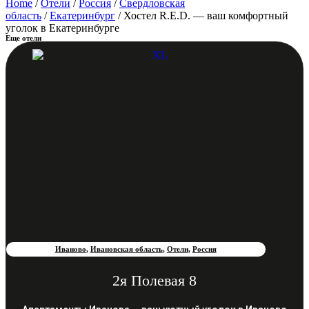
Home
/
Отели
/
Россия
/
Свердловская
область
/
Екатеринбург
/ Хостел R.E.D. — ваш комфортный
уголок в Екатеринбурге
Еще отели
Иваново
,
Ивановская область
,
Отели
,
Россия
2я Полевая 8