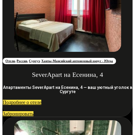
Отели
,
Россия
,
Сургут
,
Ханты-Мансийский автономный округ - Югра
SeverApart на Есенина, 4
Апартаменты SeverApart на Есенина, 4 — ваш уютный уголок в
Сургуте
Подробнее о отеле
Забронировать