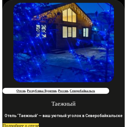
Отели
,
Республика Бурятия
,
Россия
,
Северобайкальск
Таежный
Отель ‘Таежный’ — ваш уютный уголок в Северобайкальске
Подробнее о отеле