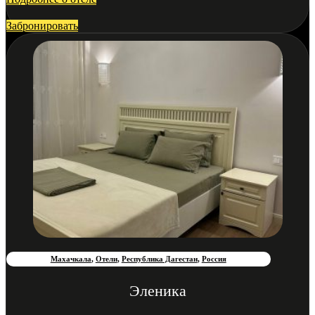
Забронировать
Махачкала
,
Отели
,
Республика Дагестан
,
Россия
Эленика