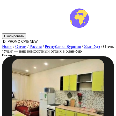
Скопировать
Home
/
Отели
/
Россия
/
Республика Бурятия
/
Улан-Удэ
/ Отель
‘Улан’ — ваш комфортный отдых в Улан-Удэ
Еще отели