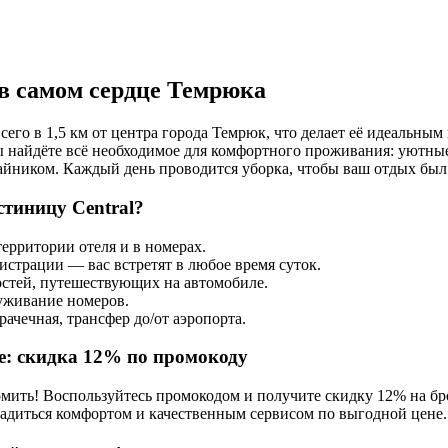
в самом сердце Темрюка
сего в 1,5 км от центра города Темрюк, что делает её идеальным
вы найдёте всё необходимое для комфортного проживания: уютны
чайником. Каждый день проводится уборка, чтобы ваш отдых бы
стиницу Central?
территории отеля и в номерах.
истрации — вас встретят в любое время суток.
остей, путешествующих на автомобиле.
уживание номеров.
ачечная, трансфер до/от аэропорта.
е: скидка 12% по промокоду
омить! Воспользуйтесь промокодом и получите скидку 12% на б
ладиться комфортом и качественным сервисом по выгодной цене.