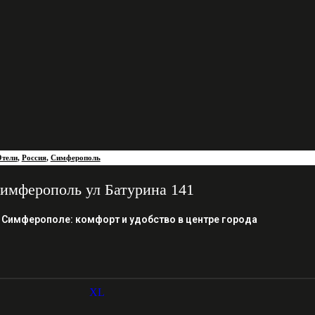
тели
,
Россия
,
Симферополь
имферополь ул Батурина 141
 Симферополе: комфорт и удобство в центре города