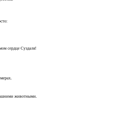
сто:
мом сердце Суздаля!
омерах.
омашними животными.