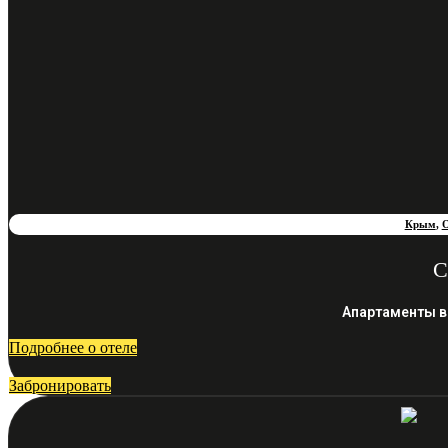
Крым
,
О
С
Апартаменты в
Подробнее о отеле
Забронировать