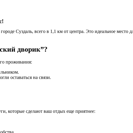
с!
оде Суздаль, всего в 1,1 км от центра. Это идеальное место дл
рский дворик”?
ого проживания:
ильником.
гли оставаться на связи.
ги, которые сделают ваш отдых еще приятнее:
обства.