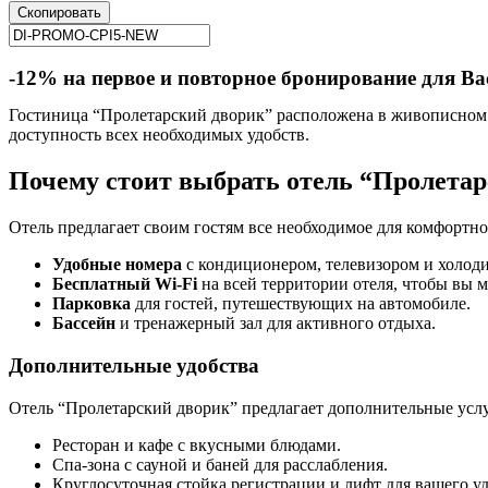
Скопировать
-12% на первое и повторное бронирование для Ва
Гостиница “Пролетарский дворик” расположена в живописном гор
доступность всех необходимых удобств.
Почему стоит выбрать отель “Пролета
Отель предлагает своим гостям все необходимое для комфортн
Удобные номера
с кондиционером, телевизором и холод
Бесплатный Wi-Fi
на всей территории отеля, чтобы вы мо
Парковка
для гостей, путешествующих на автомобиле.
Бассейн
и тренажерный зал для активного отдыха.
Дополнительные удобства
Отель “Пролетарский дворик” предлагает дополнительные услу
Ресторан и кафе с вкусными блюдами.
Спа-зона с сауной и баней для расслабления.
Круглосуточная стойка регистрации и лифт для вашего уд