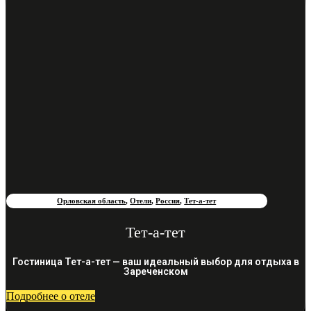
Орловская область
,
Отели
,
Россия
,
Тет-а-тет
Тет-а-тет
Гостиница Тет-а-тет — ваш идеальный выбор для отдыха в
Зареченском
Подробнее о отеле