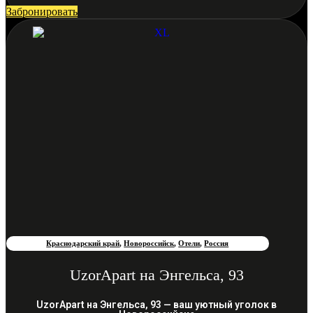
Забронировать
Краснодарский край
,
Новороссийск
,
Отели
,
Россия
UzorApart на Энгельса, 93
UzorApart на Энгельса, 93 — ваш уютный уголок в