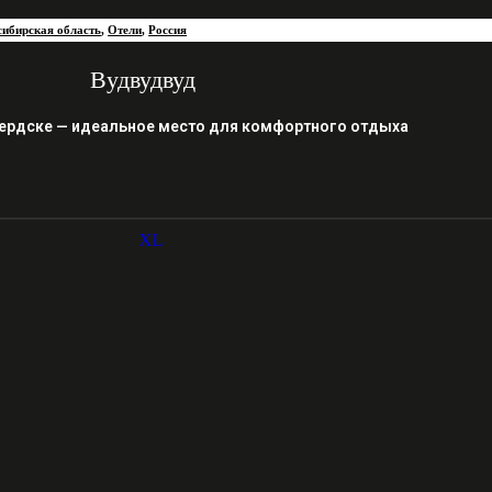
ибирская область
,
Отели
,
Россия
Вудвудвуд
ердске — идеальное место для комфортного отдыха