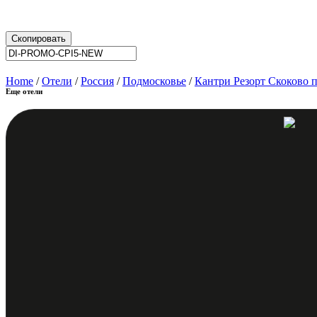
Скопировать
Home
/
Отели
/
Россия
/
Подмосковье
/
Кантри Резорт Скоково 
Еще отели