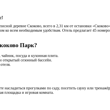
с!
сной деревне Скоково, всего в 2,31 км от остановки «Скоково».
пом ко всем необходимым удобствам. Отель предлагает 45 номе
Скоково Парк?
, чайник, посуда и кухонная плита.
а и открытый сезонный бассейн.
отеля.
те насладиться прогулками по саду, посетить сауну или тренажё
ая площадка и игровая комната.