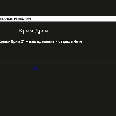
ым
,
Отели
,
Россия
,
Ялта
Крым-Дрим
Крым-Дрим 2” — ваш идеальный отдых в Ялте