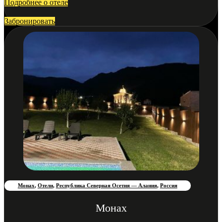
Подробнее о отеле
Забронировать
Монах
,
Отели
,
Республика Северная Осетия — Алания
,
Россия
Монах