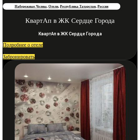
Набережные Челны
,
Отели
,
Республика Татарстан
,
Россия
КвартАп в ЖК Сердце Города
КвартАп в ЖК Сердце Города
Подробнее о отеле
Забронировать