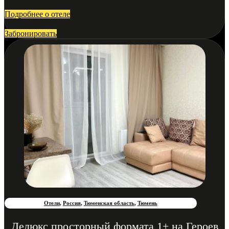
Подробнее о отеле
Забронировать
Отели
,
Россия
,
Тюменская область
,
Тюмень
Делюкс просторный формата 1+ на Героев