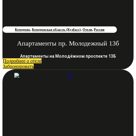
Кемерово
,
Кемеровская область (Кузбасс)
,
Отели
,
Россия
Апартаменты пр. Молодежный 13б
Апартаменты на Молодёжном проспекте 13Б
Подробнее о отеле
Забронировать