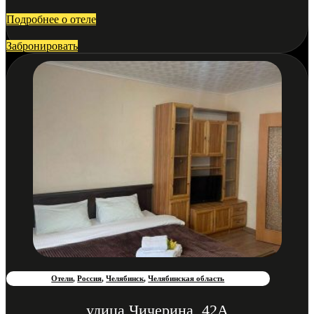
Подробнее о отеле
Забронировать
Отели
,
Россия
,
Челябинск
,
Челябинская область
улица Чичерина, 42А