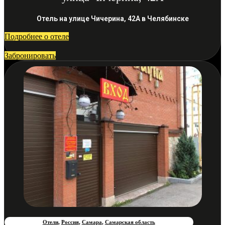
Отель на улице Чичерина, 42А в Челябинске
Подробнее о отеле
Забронировать
Отели
,
Россия
,
Самара
,
Самарская область