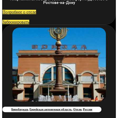
Ростове-на-Дону
Подробнее о отеле
Забронировать
Биробиджан
,
Еврейская автономная область
,
Отели
,
Россия