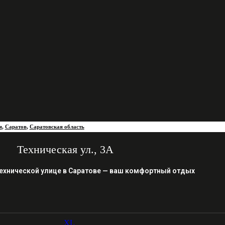
я
,
Саратов
,
Саратовская область
Техническая ул., 3А
ехнической улице в Саратове — ваш комфортный отдых