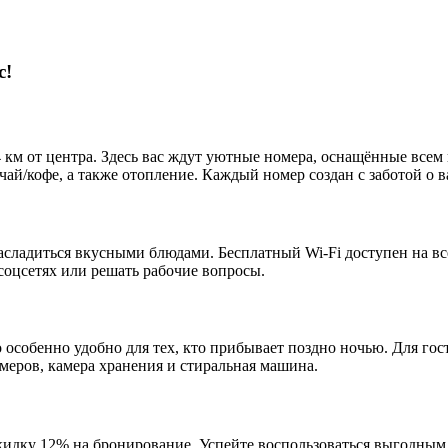
с!
4 км от центра. Здесь вас ждут уютные номера, оснащённые все
чай/кофе, а также отопление. Каждый номер создан с заботой о 
асладиться вкусными блюдами. Бесплатный Wi-Fi доступен на вс
 соцсетях или решать рабочие вопросы.
 особенно удобно для тех, кто прибывает поздно ночью. Для гос
меров, камера хранения и стиральная машина.
скидку 12% на бронирование. Успейте воспользоваться выгодны