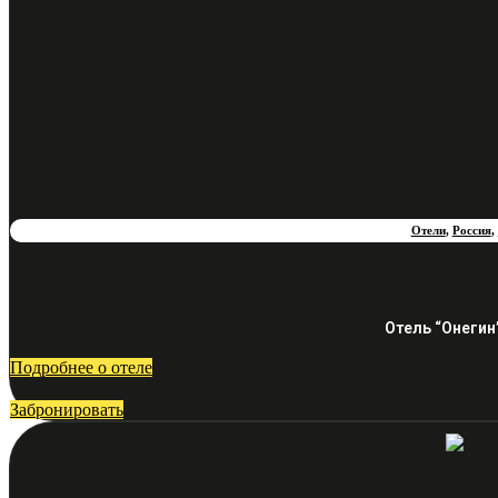
Отели
,
Россия
,
Отель “Онегин
Подробнее о отеле
Забронировать