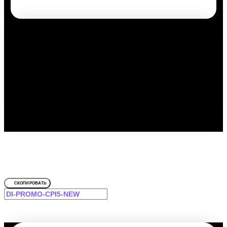
Путешествуйте выгодно с
промокодом!
Для TroeSutokApart Комсомольская, 50/4
СКОПИРОВАТЬ
-12% на первое и повторное бронирование для Вас!