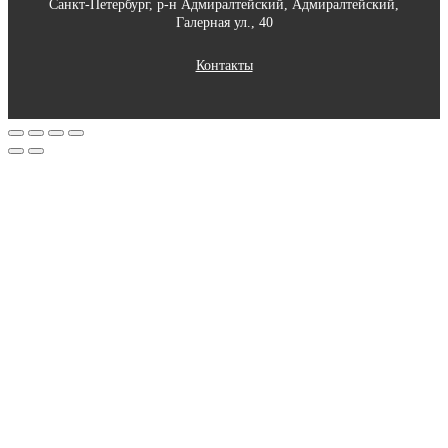
Санкт-Петербург, р-н Адмиралтейский, Адмиралтейский,
Галерная ул., 40
Контакты