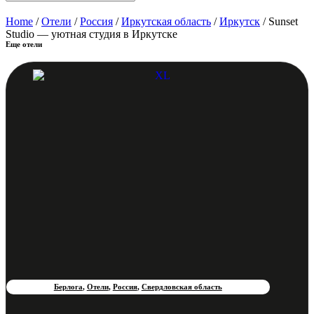
Home
/
Отели
/
Россия
/
Иркутская область
/
Иркутск
/ Sunset
Studio — уютная студия в Иркутске
Еще отели
Берлога
,
Отели
,
Россия
,
Свердловская область