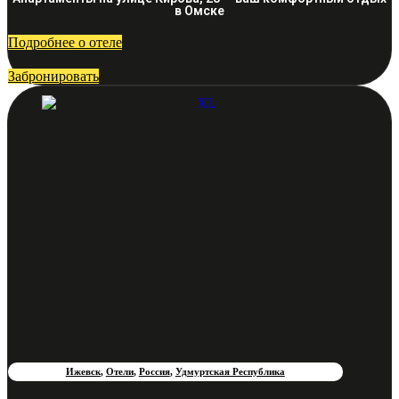
в Омске
Подробнее о отеле
Забронировать
Ижевск
,
Отели
,
Россия
,
Удмуртская Республика