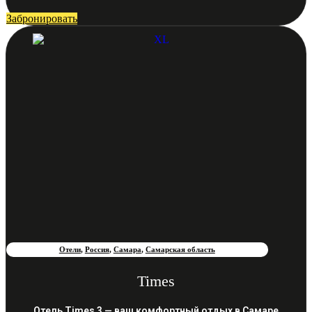
Забронировать
Отели
,
Россия
,
Самара
,
Самарская область
Times
Отель Times 3 — ваш комфортный отдых в Самаре