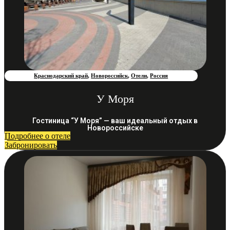
Краснодарский край
,
Новороссийск
,
Отели
,
Россия
У Моря
Гостиница “У Моря” — ваш идеальный отдых в
Новороссийске
Подробнее о отеле
Забронировать