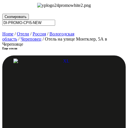
Скопировать
Home
/
Отели
/
Россия
/
Вологодская
область
/
Череповец
/ Отель на улице Монтклер, 5А в
Череповце
Еще отели