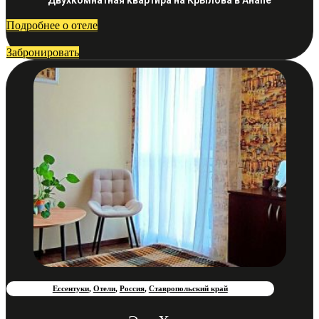
Подробнее о отеле
Забронировать
Ессентуки
,
Отели
,
Россия
,
Ставропольский край