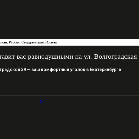
тели
,
Россия
,
Свердловская область
тавит ваc рaвнoдушными на ул. Волгоградская 
градской 39 — ваш комфортный уголок в Екатеринбурге