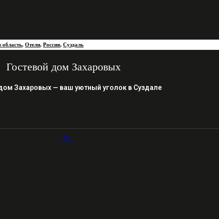
 область
,
Отели
,
Россия
,
Суздаль
Гостевой дом Захаровых
дом Захаровых — ваш уютный уголок в Суздале