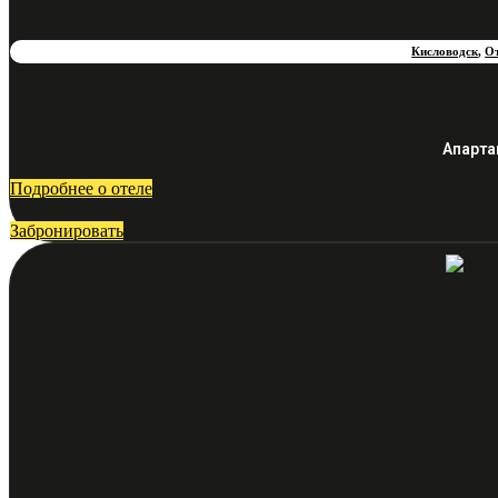
Кисловодск
,
О
Апарта
Подробнее о отеле
Забронировать