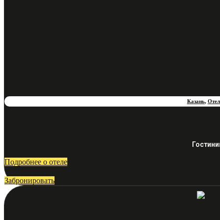
Казань
,
Отел
Гостини
Подробнее о отеле
Забронировать