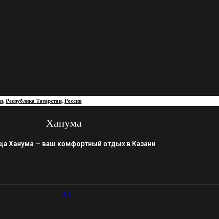
и
,
Республика Татарстан
,
Россия
Ханума
ца Ханума — ваш комфортный отдых в Казани