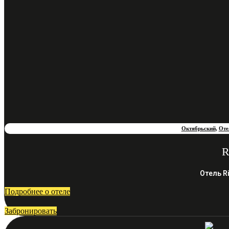
Октябрьский
,
Оте
R
Отель R
Подробнее о отеле
Забронировать