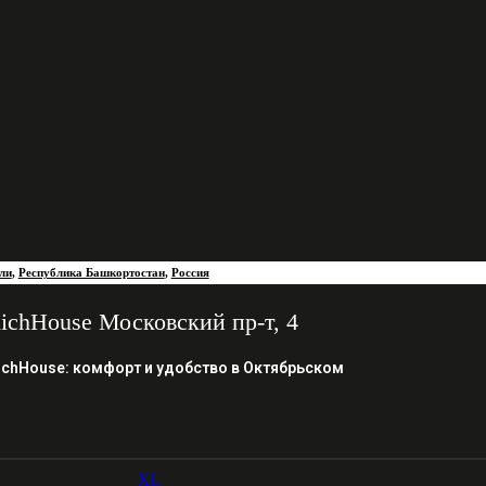
ли
,
Республика Башкортостан
,
Россия
ichHouse Московский пр-т, 4
ichHouse: комфорт и удобство в Октябрьском