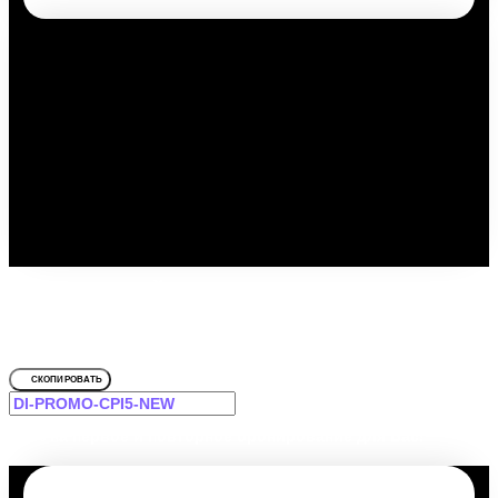
Путешествуйте выгодно с
промокодом!
Для Квартира на бульваре Октябрьский 26
СКОПИРОВАТЬ
-12% на первое и повторное бронирование для Вас!