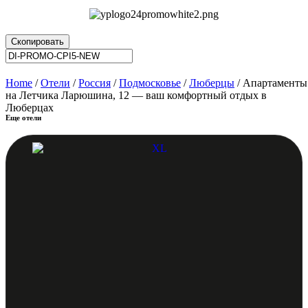
Скопировать
Home
/
Отели
/
Россия
/
Подмосковье
/
Люберцы
/ Апартаменты
на Летчика Ларюшина, 12 — ваш комфортный отдых в
Люберцах
Еще отели