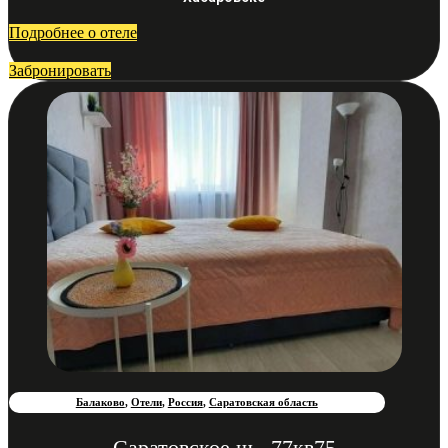
Подробнее о отеле
Забронировать
Балаково
,
Отели
,
Россия
,
Саратовская область
Саратовское ш., 77кв75