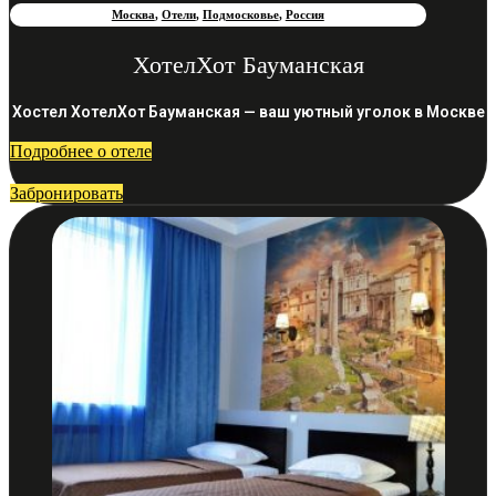
Москва
,
Отели
,
Подмосковье
,
Россия
ХотелХот Бауманская
Хостел ХотелХот Бауманская — ваш уютный уголок в Москве
Подробнее о отеле
Забронировать