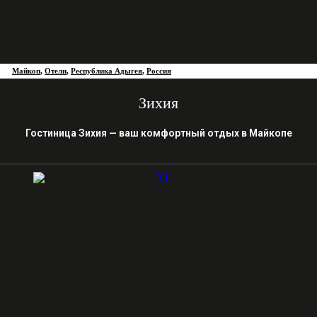
Майкоп
,
Отели
,
Республика Адыгея
,
Россия
Зихия
Гостиница Зихия — ваш комфортный отдых в Майкопе