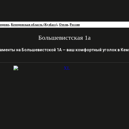
мерово
,
Кемеровская область (Кузбасс)
,
Отели
,
Россия
Большевистская 1а
аменты на Большевистской 1А — ваш комфортный уголок в Ке