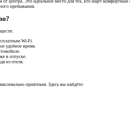
км от центра. Это идеальное место для тех, кто ищет комфортны
тного пребывания.
во?
ществ:
сплатным Wi-Fi.
ое удобное время.
втомобиле.
е в отпуске.
я из отеля.
 максимально приятным. Здесь вы найдёте: