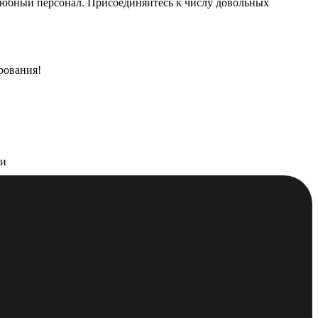
елюбный персонал. Присоединяйтесь к числу довольных
рования!
ти