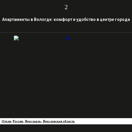
2
Апартаменты в Вологде: комфорт и удобство в центре города
Отели
,
Россия
,
Ярославль
,
Ярославская область