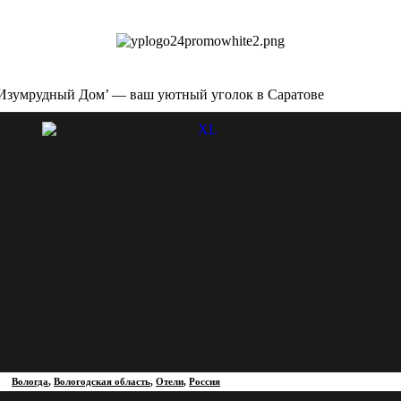
‘Изумрудный Дом’ — ваш уютный уголок в Саратове
Вологда
,
Вологодская область
,
Отели
,
Россия