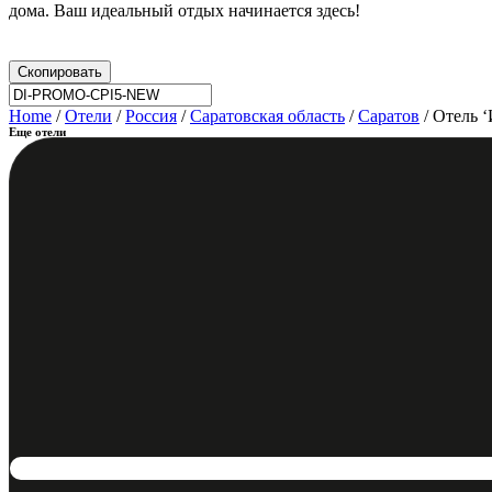
дома. Ваш идеальный отдых начинается здесь!
Скопировать
Home
/
Отели
/
Россия
/
Саратовская область
/
Саратов
/ Отель 
Еще отели