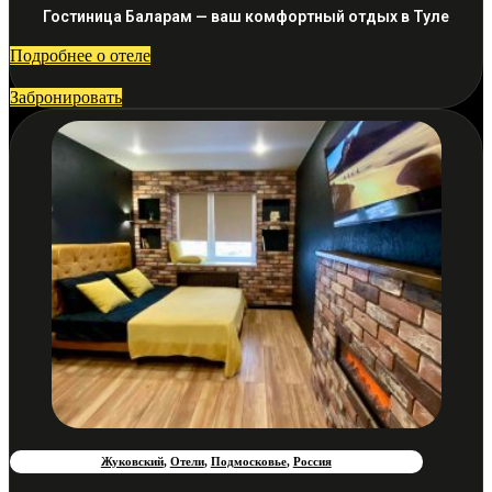
Гостиница Баларам — ваш комфортный отдых в Туле
Подробнее о отеле
Забронировать
Жуковский
,
Отели
,
Подмосковье
,
Россия