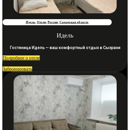
Идель
,
Отели
,
Россия
,
Самарская область
Идель
Гостиница Идель — ваш комфортный отдых в Сызрани
Подробнее о отеле
Забронировать