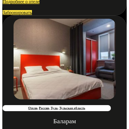
Подробнее о отеле
Забронировать
Отели
,
Россия
,
Тула
,
Тульская область
Баларам