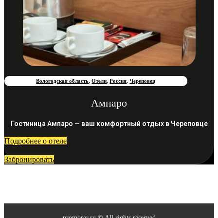
Вологодская область
,
Отели
,
Россия
,
Череповец
Ампаро
Гостиница Ампаро — ваш комфортный отдых в Череповце
Подробнее о отеле
Забронировать
promorer.ru © All rights reserved