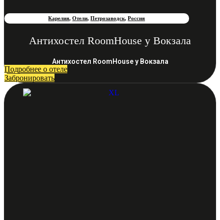
Карелия
,
Отели
,
Петрозаводск
,
Россия
Антихостел RoomHouse у Вокзала
Антихостел RoomHouse у Вокзала
Подробнее о отеле
Забронировать