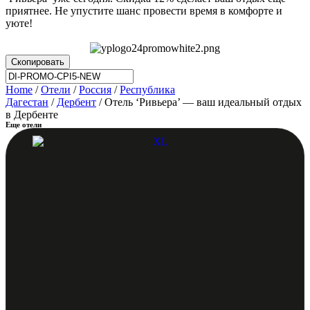
приятнее. Не упустите шанс провести время в комфорте и
уюте!
Скопировать
Home
/
Отели
/
Россия
/
Республика
Дагестан
/
Дербент
/ Отель ‘Ривьера’ — ваш идеальный отдых
в Дербенте
Еще отели