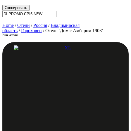
Скопировать
Home
/
Отели
/
Россия
/
Владимирская
область
/
Гороховец
/ Отель ‘Дом с Амбаром 1903’
Еще отели