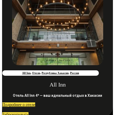
All Inn
,
Отели
,
Республика Хакасия
,
Россия
All Inn
Отель All Inn 4* — ваш идеальный отдых в Хакасии
Подробнее о отеле
Забронировать