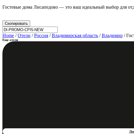
Гостевые дома Лисапедово — это ваш идеальный выбор для отд
Скопировать
Home
/
Отели
/
Россия
/
Владимирская область
/
Владимир
/ Го
Еще отели
Ле