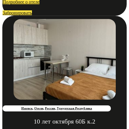
Подробнее о отеле
Забронировать
Ижевск
,
Отели
,
Россия
,
Удмуртская Республика
10 лет октября 60Б к.2