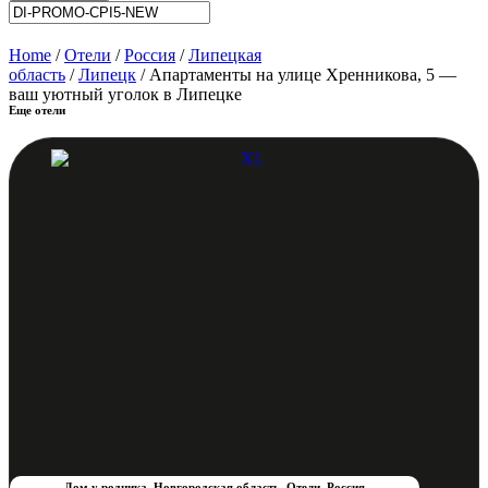
Home
/
Отели
/
Россия
/
Липецкая
область
/
Липецк
/ Апартаменты на улице Хренникова, 5 —
ваш уютный уголок в Липецке
Еще отели
Дом у родника
,
Новгородская область
,
Отели
,
Россия