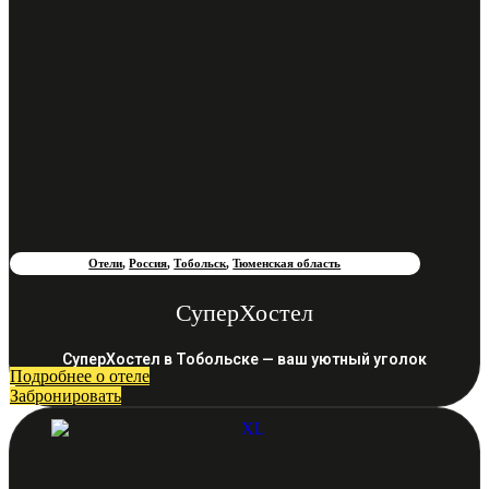
Отели
,
Россия
,
Тобольск
,
Тюменская область
СуперХостел
СуперХостел в Тобольске — ваш уютный уголок
Подробнее о отеле
Забронировать