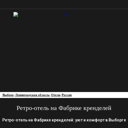
Выборг
,
Ленинградская область
,
Отели
,
Россия
Ретро-отель на Фабрике кренделей
Ретро-отель на Фабрике кренделей: уют и комфорт в Выборге