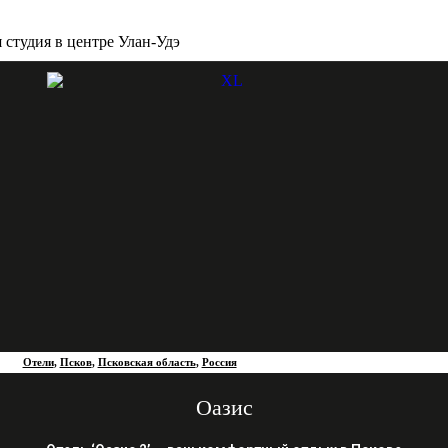
 студия в центре Улан-Удэ
Отели
,
Псков
,
Псковская область
,
Россия
Оазис