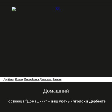
Дербент
,
Отели
,
Республика Дагестан
,
Россия
Домашний
Гостиница “Домашний” — ваш уютный уголок в Дербенте