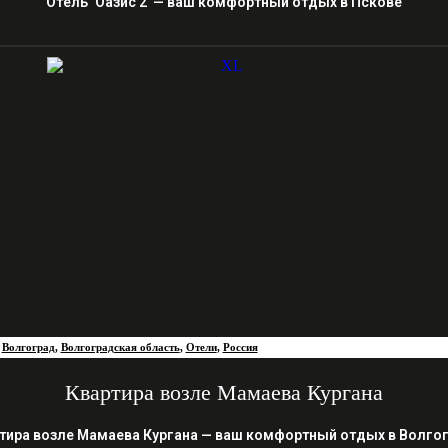
Отель ‘Оазис 2’ — ваш комфортный отдых в Пскове
Волгоград
,
Волгоградская область
,
Отели
,
Россия
Квартира возле Мамаева Кургана
тира возле Мамаева Кургана — ваш комфортный отдых в Волго