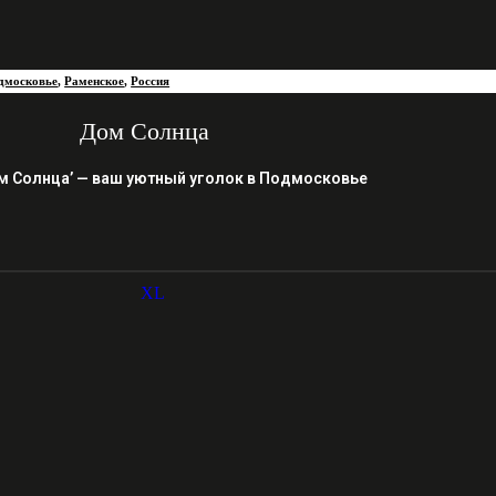
дмосковье
,
Раменское
,
Россия
Дом Солнца
м Солнца’ — ваш уютный уголок в Подмосковье