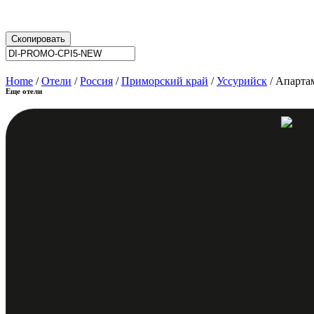
Скопировать
Home
/
Отели
/
Россия
/
Приморский край
/
Уссурийск
/ Апарта
Еще отели