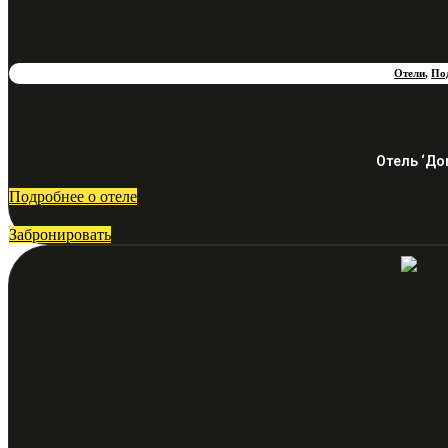
Отели
,
По
Отель ‘До
Подробнее о отеле
Забронировать