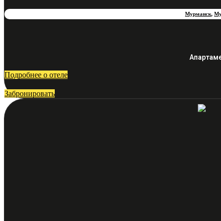
Мурманск
,
Му
Апартаме
Подробнее о отеле
Забронировать