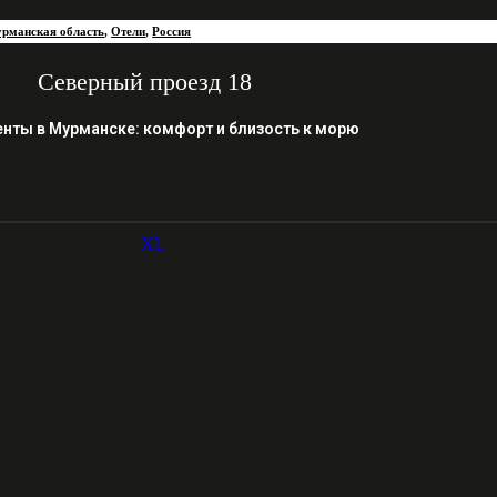
рманская область
,
Отели
,
Россия
Северный проезд 18
нты в Мурманске: комфорт и близость к морю