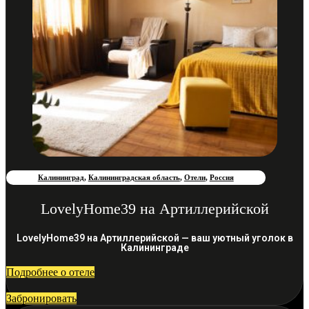
Калининград
,
Калининградская область
,
Отели
,
Россия
LovelyHome39 на Артиллерийской
LovelyHome39 на Артиллерийской — ваш уютный уголок в
Калининграде
Подробнее о отеле
Забронировать