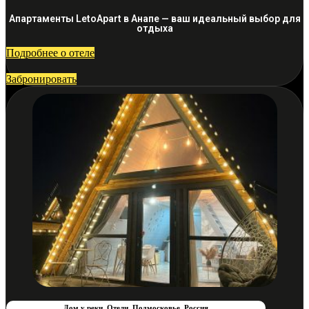
Апартаменты LetoApart в Анапе — ваш идеальный выбор для
отдыха
Подробнее о отеле
Забронировать
Дом у реки
,
Отели
,
Подмосковье
,
Россия