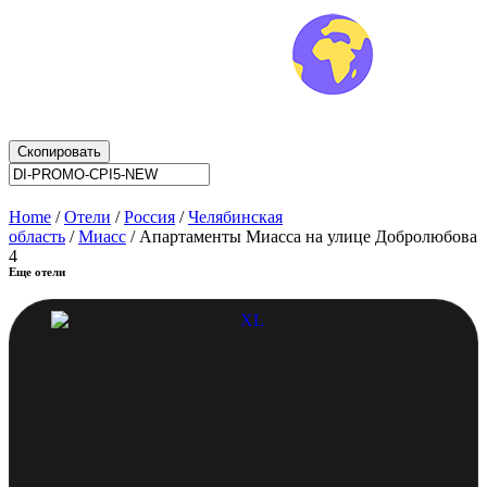
Скопировать
Home
/
Отели
/
Россия
/
Челябинская
область
/
Миасс
/ Апартаменты Миасса на улице Добролюбова
4
Еще отели