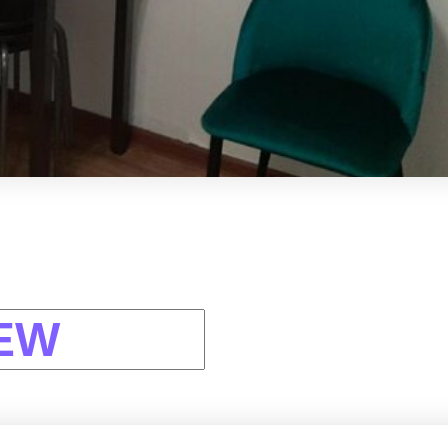
я Вас!