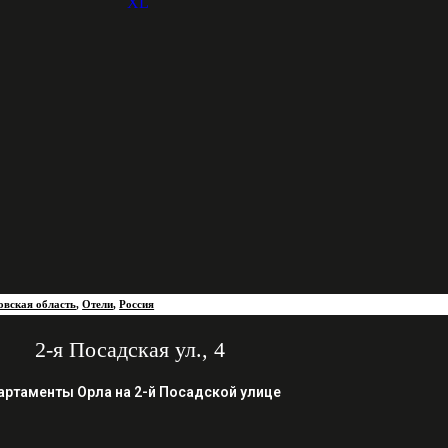
овская область
,
Отели
,
Россия
2-я Посадская ул., 4
артаменты Орла на 2-й Посадской улице