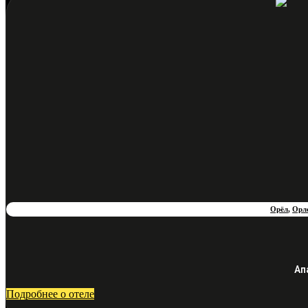
Орёл
,
Орл
Ап
Подробнее о отеле