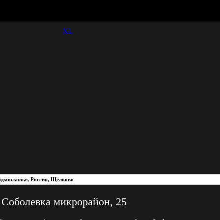
дмосковье
,
Россия
,
Щёлково
Соболевка микрорайон, 25