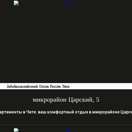
Забайкальский край
,
Отели
,
Россия
,
Чита
микрорайон Царский, 5
артаменты в Чите: ваш комфортный отдых в микрорайоне Царс