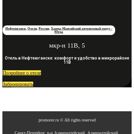
Нефтеюганск
,
Отели
,
Россия
,
Ханты-Мансийский автономный округ -
Югра
мкр-н 11В, 5
Отель в Нефтеюганске: комфорт и удобство в микрорайоне
11В
Подробнее о отеле
Забронировать
promorer.ru © All rights reserved
Санкт-Петербург, р-н Адмиралтейский, Адмиралтейский,