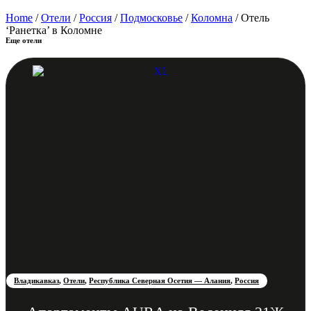
Home
/
Отели
/
Россия
/
Подмосковье
/
Коломна
/ Отель
‘Ранетка’ в Коломне
Еще отели
Владикавказ
,
Отели
,
Республика Северная Осетия — Алания
,
Россия