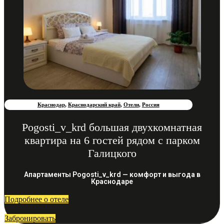
Краснодар
,
Краснодарский край
,
Отели
,
Россия
Pogosti_v_krd большая двухкомнатная
квартира на 6 гостей рядом с парком
Галицкого
Апартаменты Pogosti_v_krd — комфорт и выгода в
Краснодаре
Подробнее о отеле
Забронировать