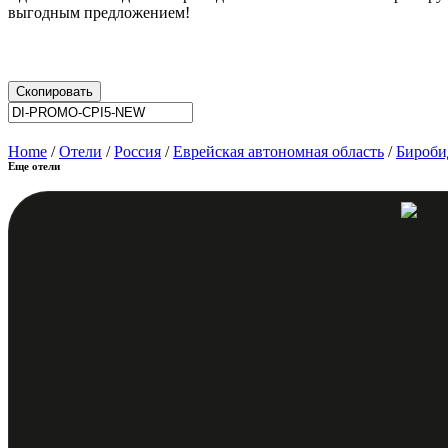
выгодным предложением!
Скопировать
Home
/
Отели
/
Россия
/
Еврейская автономная область
/
Бироби
Еще отели