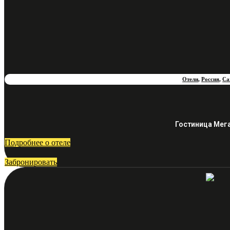
Отели
,
Россия
,
Са
Гостиница Мег
Подробнее о отеле
Забронировать