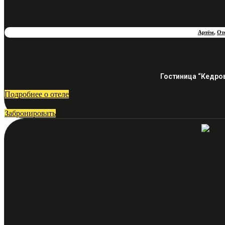
Артём
,
От
Гостиница “Кедро
Подробнее о отеле
Забронировать