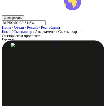
Скопировать
Home
/
Отели
/
Россия
/
Республика
Коми
/
Сыктывкар
/ Апартаменты Сыктывкара на
Октябрьском проспекте
Еще отели