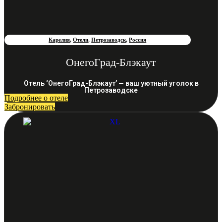
Карелия
,
Отели
,
Петрозаводск
,
Россия
ОнегоГрад-Блэкаут
Отель ‘ОнегоГрад-Блэкаут’ — ваш уютный уголок в
Петрозаводске
Подробнее о отеле
Забронировать