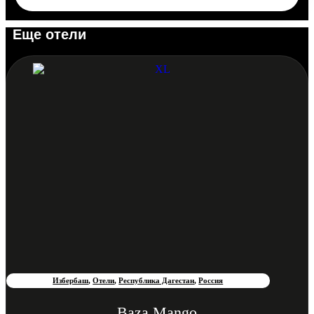
Еще отели
Избербаш
,
Отели
,
Республика Дагестан
,
Россия
Baza Mango