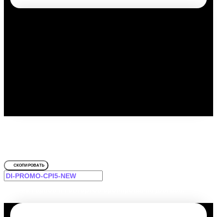
Путешествуйте выгодно с
промокодом!
Для Мини-гостиница у Приморского парка
СКОПИРОВАТЬ
-12% на первое и повторное бронирование для Вас!