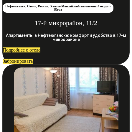
Нефтеюганск
,
Отели
,
Россия
,
Ханты-Мансийский автономный округ -
Югра
17-й микрорайон, 11/2
Апартаменты в Нефтеюганске: комфорт и удобство в 17-м
микрорайоне
Подробнее о отеле
Забронировать