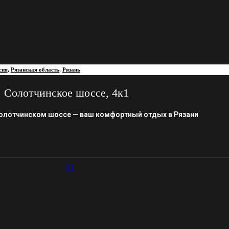
сия
,
Рязанская область
,
Рязань
Солотчинское шоссе, 4к1
олотчинском шоссе — ваш комфортный отдых в Рязани