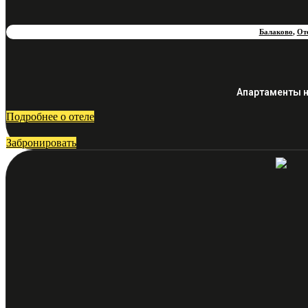
Балаково
,
От
Апартаменты на
Подробнее о отеле
Забронировать