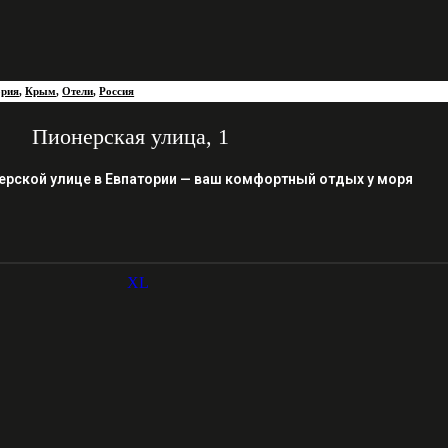
ория
,
Крым
,
Отели
,
Россия
Пионерская улица, 1
ерской улице в Евпатории — ваш комфортный отдых у моря