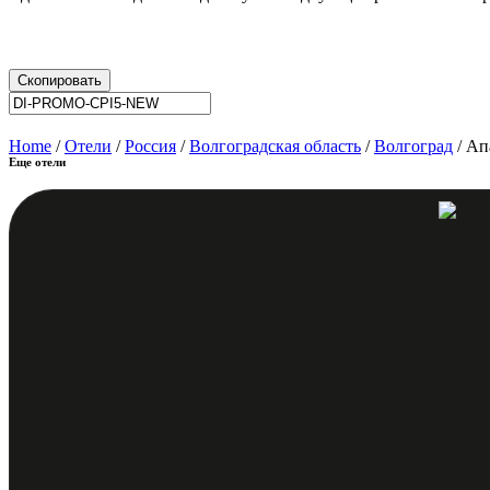
Скопировать
Home
/
Отели
/
Россия
/
Волгоградская область
/
Волгоград
/ Ап
Еще отели