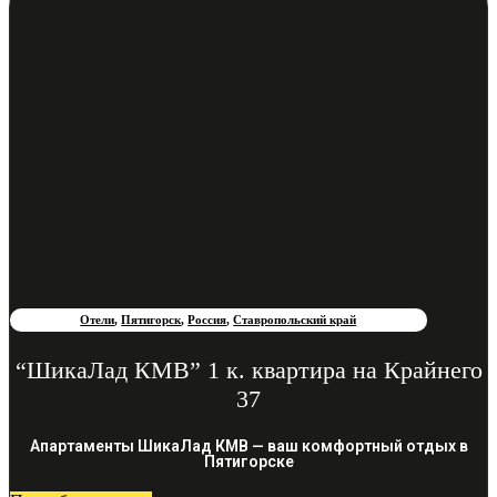
Отели
,
Пятигорск
,
Россия
,
Ставропольский край
“ШикаЛад КМВ” 1 к. квартира на Крайнего
37
Апартаменты ШикаЛад КМВ — ваш комфортный отдых в
Пятигорске