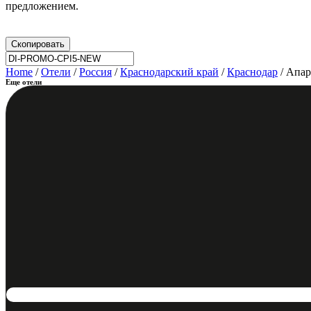
предложением.
Скопировать
Home
/
Отели
/
Россия
/
Краснодарский край
/
Краснодар
/ Апар
Еще отели