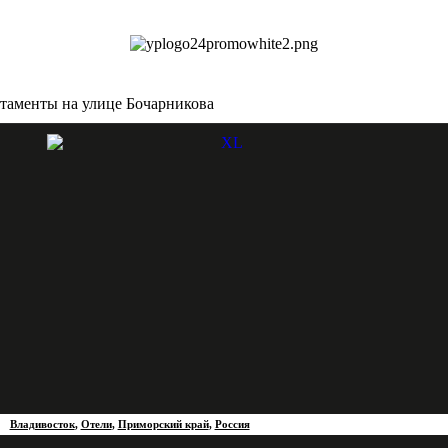
таменты на улице Бочарникова
Владивосток
,
Отели
,
Приморский край
,
Россия