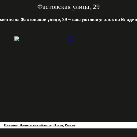
Фастовская улица, 29
менты на Фастовской улице, 29 — ваш уютный уголок во Влади
Иваново
,
Ивановская область
,
Отели
,
Россия