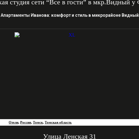
ая студия сети “Все в гости” в мкр.Видный 
Апартаменты Иванова: комфорт и стиль в микрорайоне Видный
Отели
,
Россия
,
Томск
,
Томская область
Улица Ленская 31