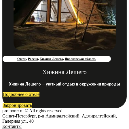
Отели
,
Россия
,
Хижина Лешего
,
Ярославская область
Хижина Лешего
Хижина Лешего — уютный отдых в окружении природы
Подробнее о отеле
Забронировать
promorer.ru © All rights reserved
Санкт-Петербург, р-н Адмиралтейский, Адмиралтейский,
Галерная ул., 40
Контакты